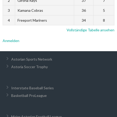
2
Girona Rays
37
7
3
Kamana Cobras
36
5
4
Freeport Mariners
34
8
Vollständige Tabelle ansehen
Anmelden
Astorian Sports Network
Astoria Soccer Trophy
Interstate Baseball Series
Basketball ProLeague
Major Astorian Football League