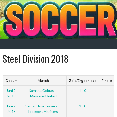
Springe
zum
Inhalt
Steel Division 2018
Datum
Match
Zeit/Ergebnisse
Finale
Juni 2,
Kamana Cobras —
1 - 0
-
2018
Massena United
Juni 2,
Santa Clara Towers —
3 - 0
-
2018
Freeport Mariners