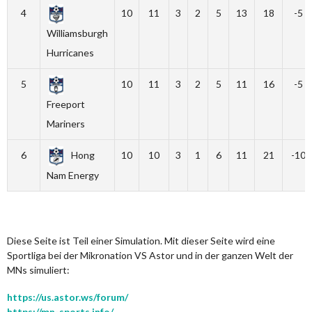
4
10
11
3
2
5
13
18
-5
Williamsburgh
Hurricanes
5
10
11
3
2
5
11
16
-5
Freeport
Mariners
6
Hong
10
10
3
1
6
11
21
-10
Nam Energy
Diese Seite ist Teil einer Simulation. Mit dieser Seite wird eine
Sportliga bei der Mikronation VS Astor und in der ganzen Welt der
MNs simuliert:
https://us.astor.ws/forum/
https://mn-sports.info/