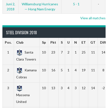
Juni 2,
Williamsburg Hurricanes
5 - 1
-
2018
— Hong Nam Energy
View all matches
STEEL DIVISION 2018
Pos.
Club
Sp
Pkt
S
U
N
ET
GT
Diff.
1
Santa
10
23
7
2
1
25
11
14
Clara Towers
2
Kamana
10
16
5
1
4
19
11
8
Cobras
3
10
13
3
4
3
12
14
-2
Massena
United