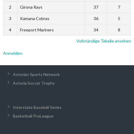
2
Girona Rays
37
7
3
Kamana Cobras
36
5
4
Freeport Mariners
34
8
Vollständige Tabelle ansehen
Anmelden
Astorian Sports Network
Astoria Soccer Trophy
Interstate Baseball Series
Basketball ProLeague