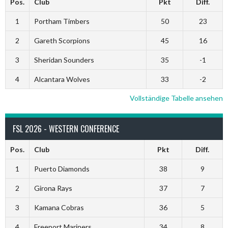
Pos.
Club
Pkt
Diff.
1
Portham Timbers
50
23
2
Gareth Scorpions
45
16
3
Sheridan Sounders
35
-1
4
Alcantara Wolves
33
-2
Vollständige Tabelle ansehen
FSL 2026 - WESTERN CONFERENCE
Pos.
Club
Pkt
Diff.
1
Puerto Diamonds
38
9
2
Girona Rays
37
7
3
Kamana Cobras
36
5
4
Freeport Mariners
34
8