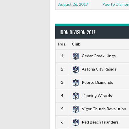
August 26, 2017
Puerto Diamon
IRON DIVISION 2017
Pos.
Club
1
Cedar Creek Kings
2
Astoria City Rapids
3
Puerto Diamonds
4
Liaoning Wizards
5
Vigor Church Revolution
6
Red Beach Islanders