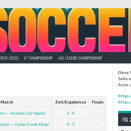
(2024-2026)
A³ CHAMPIONSHIP
ASL LEGEND CHAMPIONSHIP
Diese S
Seite w
Astor 
https:
Match
Zeit/Ergebnisse
Finale
https:
ers — Astoria City Rapids
2 - 4
-
FSL 
ution — Cedar Creek Kings
0 - 1
-