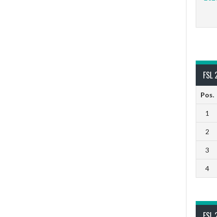
FSL 
Pos.
1
2
3
4
FSL 