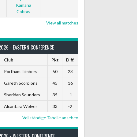
Kamana
Cobras
View all matches
2026 - EASTERN CONFERENCE
Club
Pkt
Diff.
Portham Timbers
50
23
Gareth Scorpions
45
16
Sheridan Sounders
35
-1
Alcantara Wolves
33
-2
Vollständige Tabelle ansehen
2026 - WESTERN CONFERENCE