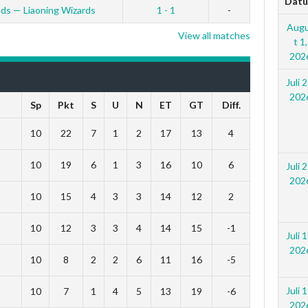
Dat
ds — Liaoning Wizards
1 - 1
-
Aug
View all matches
t 1,
202
Juli 2
202
Sp
Pkt
S
U
N
ET
GT
Diff.
10
22
7
1
2
17
13
4
10
19
6
1
3
16
10
6
Juli 2
202
10
15
4
3
3
14
12
2
10
12
3
3
4
14
15
-1
Juli 1
202
10
8
2
2
6
11
16
-5
Juli 1
10
7
1
4
5
13
19
-6
202