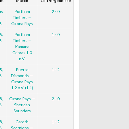
um
Match
Zeit/Ergebnisse
us
Portham
2 - 0
Timbers —
6
Girona Rays
5,
Portham
1 - 0
6
Timbers —
Kamana
Cobras 1:0
n.V.
5,
Puerto
1 - 2
6
Diamonds —
Girona Rays
1:2 n.V. (1:1)
8,
Girona Rays —
2 - 0
6
Sheridan
Sounders
8,
Gareth
1 - 2
6
Scorpions —