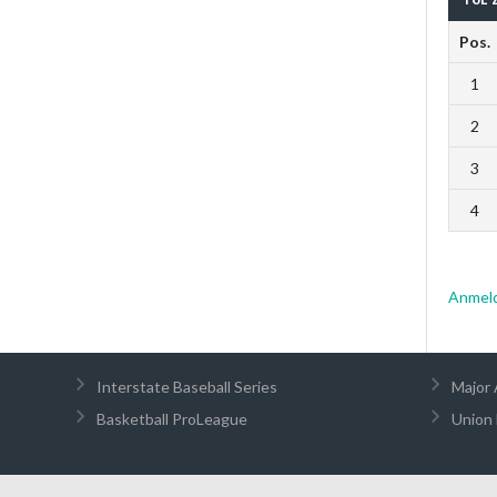
Pos.
1
2
3
4
Anmel
Interstate Baseball Series
Major 
Basketball ProLeague
Union