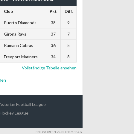
Club
Pkt
Diff.
Puerto Diamonds
38
9
Girona Rays
37
7
Kamana Cobras
36
5
Freeport Mariners
34
8
Vollständige Tabelle ansehen
den
Astorian Football League
 Hockey League
ENTWORFEN VON THEMEBOY