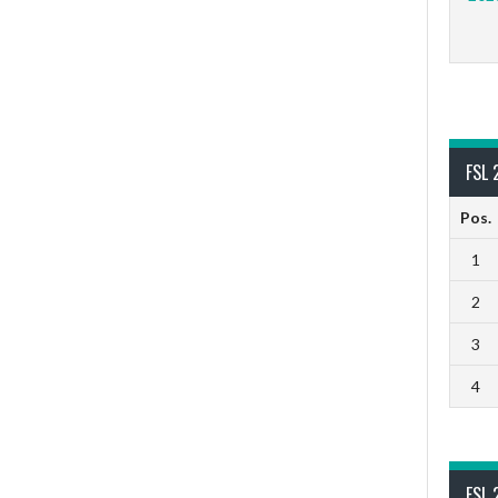
FSL 
Pos.
1
2
3
4
FSL 