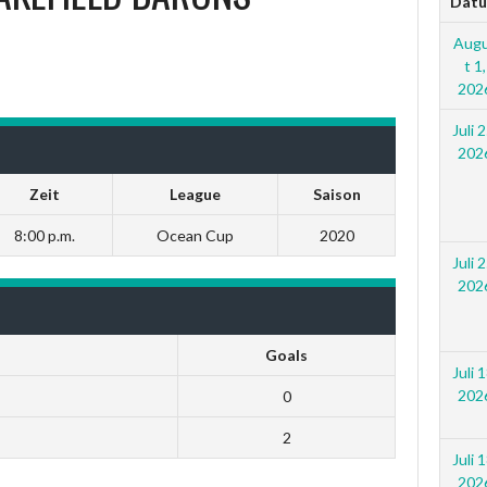
Dat
Aug
t 1,
202
Juli 2
202
Zeit
League
Saison
8:00 p.m.
Ocean Cup
2020
Juli 2
202
Goals
Juli 1
202
0
2
Juli 1
202