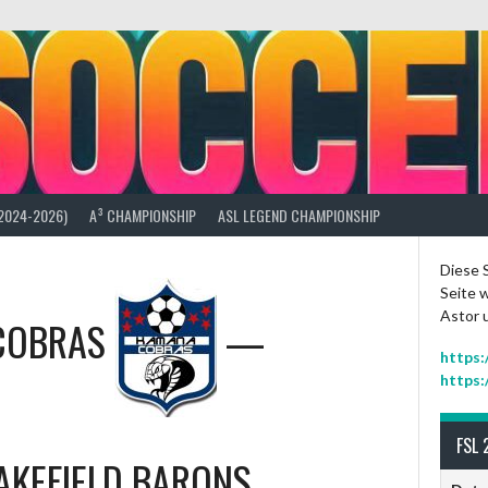
(2024-2026)
A³ CHAMPIONSHIP
ASL LEGEND CHAMPIONSHIP
Diese S
Seite w
Astor 
COBRAS
—
https:
https:
FSL 
AKEFIELD BARONS