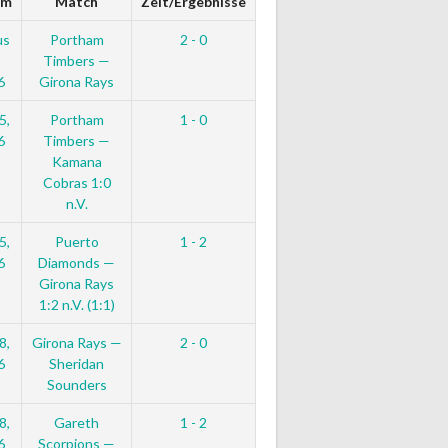
um
Match
Zeit/Ergebnisse
us
Portham
2 - 0
Timbers —
6
Girona Rays
5,
Portham
1 - 0
6
Timbers —
Kamana
Cobras 1:0
n.V.
5,
Puerto
1 - 2
6
Diamonds —
Girona Rays
1:2 n.V. (1:1)
8,
Girona Rays —
2 - 0
6
Sheridan
Sounders
8,
Gareth
1 - 2
6
Scorpions —