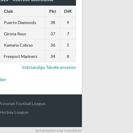
Club
Pkt
Diff.
Puerto Diamonds
38
9
Girona Rays
37
7
Kamana Cobras
36
5
Freeport Mariners
34
8
Vollständige Tabelle ansehen
den
Astorian Football League
 Hockey League
ENTWORFEN VON THEMEBOY