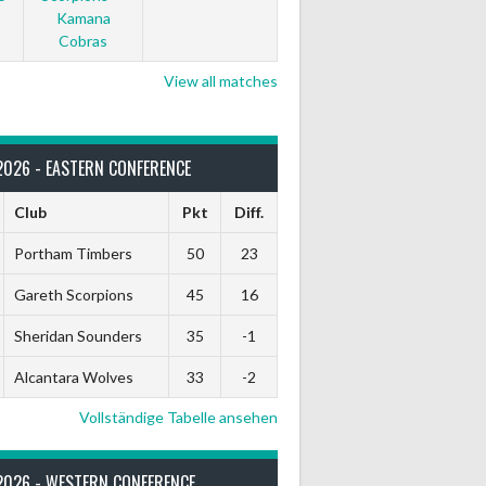
Kamana
Cobras
View all matches
2026 - EASTERN CONFERENCE
Club
Pkt
Diff.
Portham Timbers
50
23
Gareth Scorpions
45
16
Sheridan Sounders
35
-1
Alcantara Wolves
33
-2
Vollständige Tabelle ansehen
2026 - WESTERN CONFERENCE