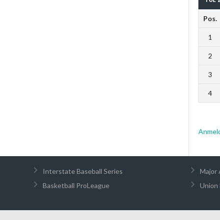
Pos.
1
2
3
4
Anmel
Interstate Baseball Series
Major 
Basketball ProLeague
Union