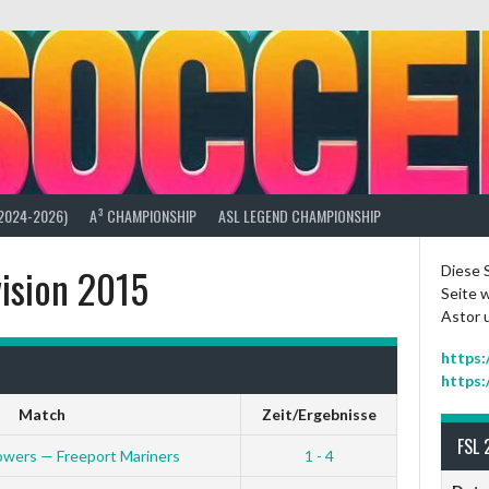
(2024-2026)
A³ CHAMPIONSHIP
ASL LEGEND CHAMPIONSHIP
vision 2015
Diese S
Seite w
Astor 
https:
https:
Match
Zeit/Ergebnisse
FSL 
owers — Freeport Mariners
1 - 4