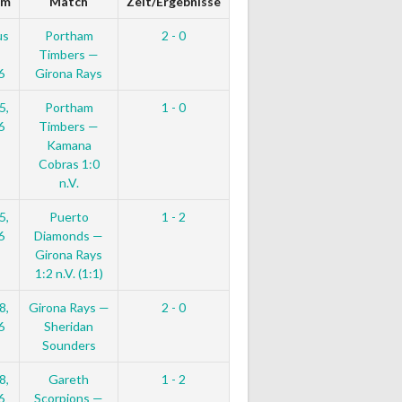
um
Match
Zeit/Ergebnisse
us
Portham
2 - 0
Timbers —
6
Girona Rays
5,
Portham
1 - 0
6
Timbers —
Kamana
Cobras 1:0
n.V.
5,
Puerto
1 - 2
6
Diamonds —
Girona Rays
1:2 n.V. (1:1)
8,
Girona Rays —
2 - 0
6
Sheridan
Sounders
8,
Gareth
1 - 2
6
Scorpions —