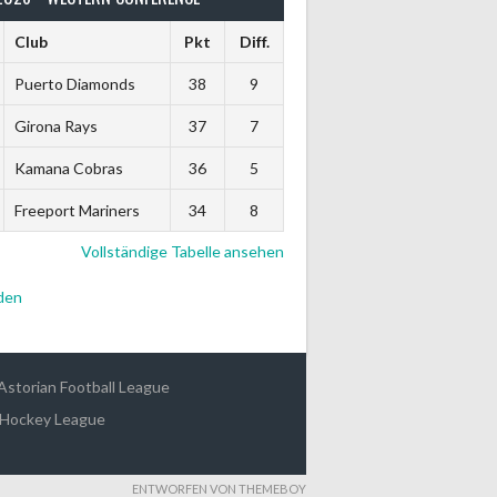
Club
Pkt
Diff.
Puerto Diamonds
38
9
Girona Rays
37
7
Kamana Cobras
36
5
Freeport Mariners
34
8
Vollständige Tabelle ansehen
den
Astorian Football League
 Hockey League
ENTWORFEN VON THEMEBOY