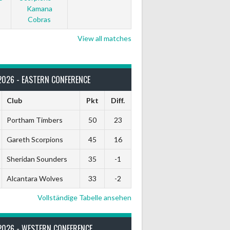
Kamana
Cobras
View all matches
2026 - EASTERN CONFERENCE
Club
Pkt
Diff.
Portham Timbers
50
23
Gareth Scorpions
45
16
Sheridan Sounders
35
-1
Alcantara Wolves
33
-2
Vollständige Tabelle ansehen
2026 - WESTERN CONFERENCE