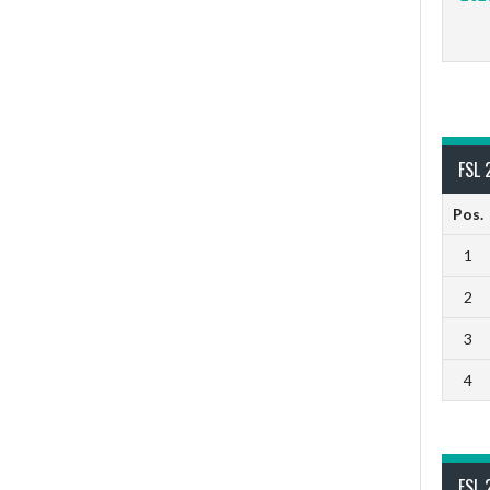
FSL 
Pos.
1
2
3
4
FSL 