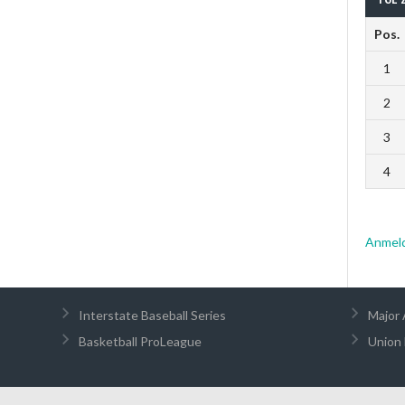
Pos.
1
2
3
4
Anmel
Interstate Baseball Series
Major 
Basketball ProLeague
Union