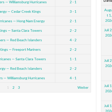
Dat
ers — Williamsburg Hurricanes
2 - 1
Aug
rgy — Cedar Creek Kings
3 - 1
t 1,
202
urricanes — Hong Nam Energy
2 - 1
Juli 2
ings — Santa Clara Towers
2 - 2
202
ners — Red Beach Islanders
4 - 2
Kings — Freeport Mariners
2 - 2
ricanes — Santa Clara Towers
1 - 1
Juli 2
202
rgy — Red Beach Islanders
2 - 2
rs — Williamsburg Hurricanes
4 - 1
Juli 1
1
2
3
Weiter
202
Juli 1
202