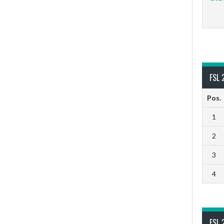
FSL 
Pos.
1
2
3
4
FSL 