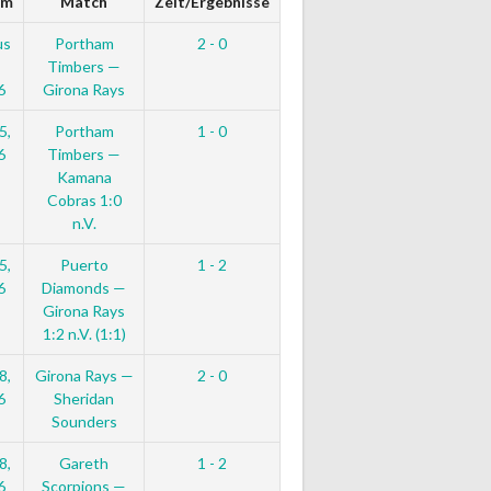
um
Match
Zeit/Ergebnisse
us
Portham
2 - 0
Timbers —
6
Girona Rays
5,
Portham
1 - 0
6
Timbers —
Kamana
Cobras 1:0
n.V.
5,
Puerto
1 - 2
6
Diamonds —
Girona Rays
1:2 n.V. (1:1)
8,
Girona Rays —
2 - 0
6
Sheridan
Sounders
8,
Gareth
1 - 2
6
Scorpions —