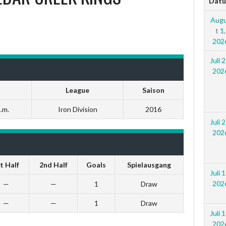
Dat
Aug
t 1,
202
Juli 2
202
League
Saison
.m.
Iron Division
2016
Juli 2
202
t Half
2nd Half
Goals
Spielausgang
Juli 1
202
—
—
1
Draw
—
—
1
Draw
Juli 1
202