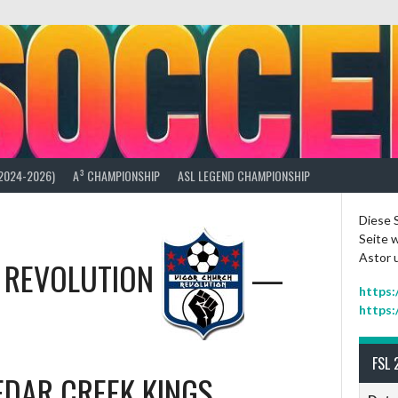
(2024-2026)
A³ CHAMPIONSHIP
ASL LEGEND CHAMPIONSHIP
Diese S
Seite w
Astor 
 REVOLUTION
—
https:
https:
FSL 
EDAR CREEK KINGS