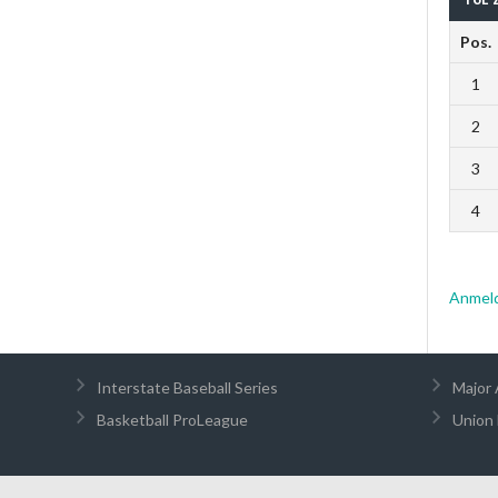
Pos.
1
2
3
4
Anmel
Interstate Baseball Series
Major 
Basketball ProLeague
Union