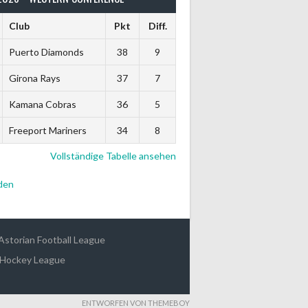
Club
Pkt
Diff.
Puerto Diamonds
38
9
Girona Rays
37
7
Kamana Cobras
36
5
Freeport Mariners
34
8
Vollständige Tabelle ansehen
den
Astorian Football League
 Hockey League
ENTWORFEN VON THEMEBOY