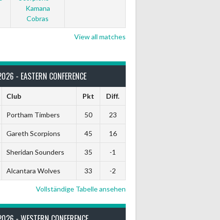
Kamana
Cobras
View all matches
2026 - EASTERN CONFERENCE
Club
Pkt
Diff.
Portham Timbers
50
23
Gareth Scorpions
45
16
Sheridan Sounders
35
-1
Alcantara Wolves
33
-2
Vollständige Tabelle ansehen
2026 - WESTERN CONFERENCE